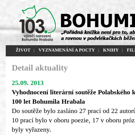
ŽIVOT
|
VYZNAMENÁNÍ A POCTY
|
KNIHY
|
FI
Detail aktuality
25.09. 2013
Vyhodnocení literární soutěže Polabského 
100 let Bohumila Hrabala
Do soutěže bylo zasláno 27 prací od 22 autorů,
10 prací bylo v oboru poezie, 17 v oboru próz
byly vyřazeny.