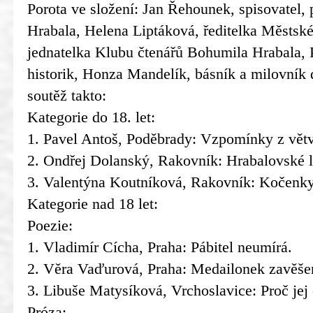
Porota ve složení: Jan Řehounek, spisovatel,
Hrabala, Helena Liptáková, ředitelka Městs
jednatelka Klubu čtenářů Bohumila Hrabala, P
historik, Honza Mandelík, básník a milovník 
soutěž takto:
Kategorie do 18. let:
1. Pavel Antoš, Poděbrady: Vzpomínky z větv
2. Ondřej Dolanský, Rakovník: Hrabalovské 
3. Valentýna Koutníková, Rakovník: Kočenky
Kategorie nad 18 let:
Poezie:
1. Vladimír Cícha, Praha: Pábitel neumírá.
2. Věra Vaďurová, Praha: Medailonek zavěšen
3. Libuše Matysíková, Vrchoslavice: Proč jej 
Próza: