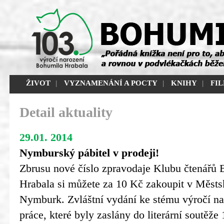
ŽIVOT
|
VYZNAMENÁNÍ A POCTY
|
KNIHY
|
FI
Detail aktuality
29.01. 2014
Nymburský pábitel v prodeji!
Zbrusu nové číslo zpravodaje Klubu čtenářů
Hrabala si můžete za 10 Kč zakoupit v Měst
Nymburk. Zvláštní vydání ke stému výročí na
práce, které byly zaslány do literární soutěže