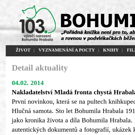
ŽIVOT
|
VYZNAMENÁNÍ A POCTY
|
KNIHY
|
FI
Detail aktuality
04.02. 2014
Nakladatelství Mladá fronta chystá Hrabala
První novinkou, která se na pultech knihkupec
Hlučná samota. Sto let Bohumila Hrabala 19
jako kronika života a díla Bohumila Hrabala.
autentických dokumentů a fotografií, ukázek