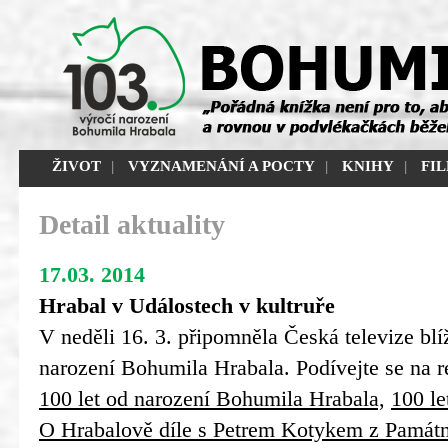
ŽIVOT
|
VYZNAMENÁNÍ A POCTY
|
KNIHY
|
FI
Detail aktuality
17.03. 2014
Hrabal v Událostech v kultruře
V neděli 16. 3. připomněla Česká televize blí
narození Bohumila Hrabala. Podívejte se na r
100 let od narození Bohumila Hrabala,
100 le
O Hrabalově díle s Petrem Kotykem z Památn